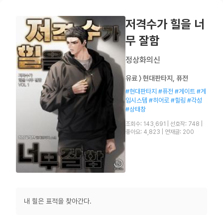
저격수가 힐을 너
무 잘함
정상화의신
유료 〉 현대판타지, 퓨전
#현대판타지 #퓨전 #게이트 #게
임시스템 #히어로 #힐링 #각성
#상태창
조회수: 143,691
|
선호작: 748
|
좋아요: 4,823
|
연재글: 200
내 힐은 표적을 찾아간다.