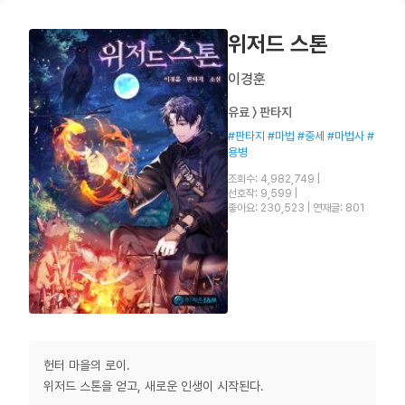
위저드 스톤
이경훈
유료 〉 판타지
#판타지 #마법 #중세 #마법사 #
용병
조회수: 4,982,749
|
선호작: 9,599
|
좋아요: 230,523
|
연재글: 801
헌터 마을의 로이.
위저드 스톤을 얻고, 새로운 인생이 시작된다.