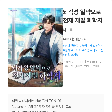
뇌각성 알약으로
천재 재벌 화학자
나노씨
유료 〉 현대판타지
#현대판타지 #경영 #재벌 #복수
#천재 #과학자 #각성 #나노머신
#성장 #기업
조회수: 280,388
|
선호작: 1,379
|
좋아요: 5,632
|
연재글: 200
뇌를 각성시키는 신약 물질 TCN-01.
Nature 논문의 제1저자 자리를 빼앗긴 그날,