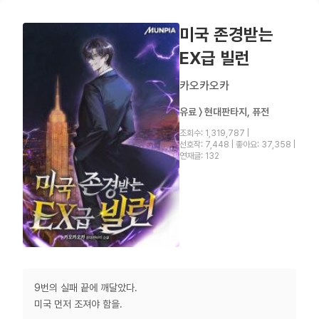
미국 존경받는
EX급 빌런
카오카오카
유료 〉 현대판타지, 퓨전
조회수: 1,319,787
|
선호작: 7,448
|
좋아요: 37,358
|
연재글: 132
9번의 실패 끝에 깨달았다.
미국 먼저 조져야 함을.