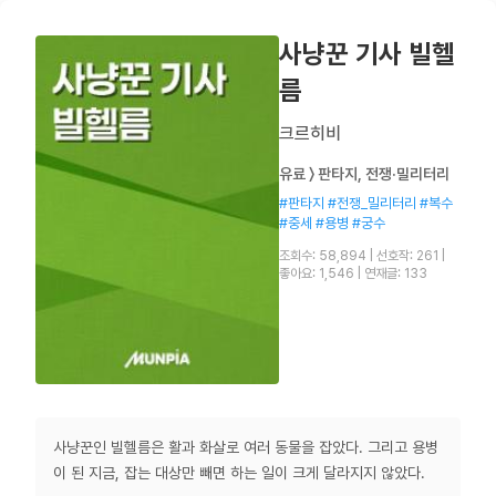
사냥꾼 기사 빌헬
름
크르히비
유료 〉 판타지, 전쟁·밀리터리
#판타지 #전쟁_밀리터리 #복수
#중세 #용병 #궁수
조회수: 58,894
|
선호작: 261
|
좋아요: 1,546
|
연재글: 133
사냥꾼인 빌헬름은 활과 화살로 여러 동물을 잡았다. 그리고 용병
이 된 지금, 잡는 대상만 빼면 하는 일이 크게 달라지지 않았다.