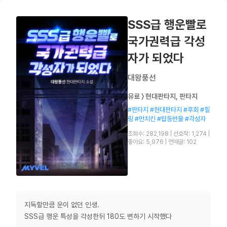
SSS급 행운빨로
국가권력급 각성
자가 되었다
대왕풍선
유료 〉 현대판타지, 판타지
#판타지 #현대판타지 #후회 #힐
링 #먼치킨 #탑등반물 #각성자
조회수: 282,198
|
선호작: 1,274
|
좋아요: 5,976
|
연재글: 102
지독할만큼 운이 없던 인생.
SSS급 행운 특성을 각성한뒤 180도 변하기 시작했다