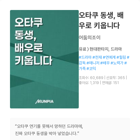
오타쿠 동생, 배
우로 키웁니다
어둠의조이
유료 〉 현대판타지, 드라마
#드라마 #천재 #연예계 #힐링 #
감독 #매니저 #배우 #노력가 #
가족 #코믹
조회수: 60,689
|
선호작: 365
|
좋아요: 1,319
|
연재글: 151
“오타쿠 연기를 못해서 망하던 드라마에,
진짜 오타쿠 동생을 박아 넣었습니다.”