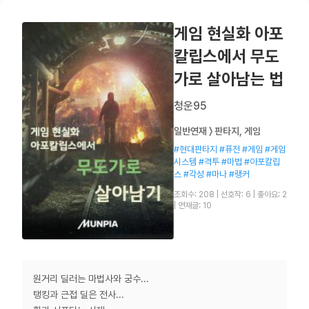
게임 현실화 아포
칼립스에서 무도
가로 살아남는 법
청운95
일반연재 〉 판타지, 게임
#현대판타지 #퓨전 #게임 #게임
시스템 #격투 #마법 #아포칼립
스 #각성 #마나 #랭커
조회수: 208
|
선호작: 6
|
좋아요: 2
|
연재글: 10
원거리 딜러는 마법사와 궁수...
탱킹과 근접 딜은 전사...