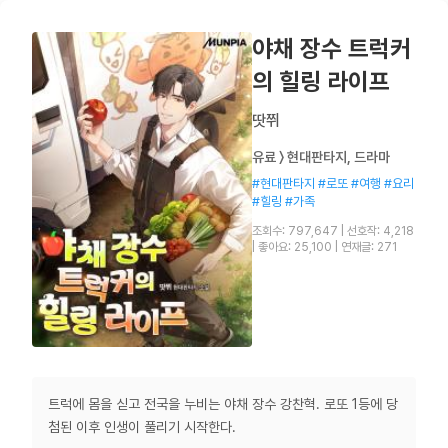
야채 장수 트럭커
의 힐링 라이프
땃쮜
유료 〉 현대판타지, 드라마
#현대판타지 #로또 #여행 #요리
#힐링 #가족
조회수: 797,647
|
선호작: 4,218
|
좋아요: 25,100
|
연재글: 271
트럭에 몸을 싣고 전국을 누비는 야채 장수 강찬혁. 로또 1등에 당
첨된 이후 인생이 풀리기 시작한다.