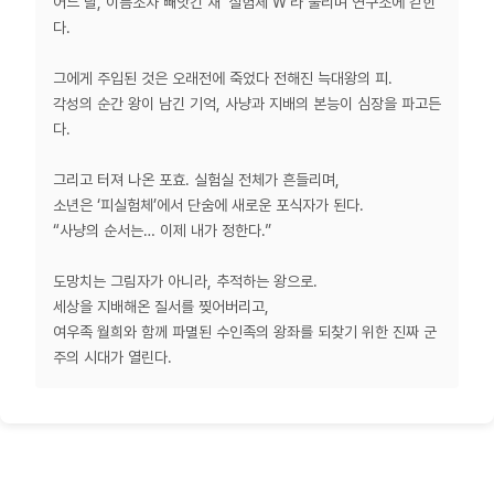
어느 날, 이름조차 빼앗긴 채 ‘실험체 W’라 불리며 연구소에 갇힌
다.
그에게 주입된 것은 오래전에 죽었다 전해진 늑대왕의 피.
각성의 순간 왕이 남긴 기억, 사냥과 지배의 본능이 심장을 파고든
다.
그리고 터져 나온 포효. 실험실 전체가 흔들리며,
소년은 ‘피실험체’에서 단숨에 새로운 포식자가 된다.
“사냥의 순서는… 이제 내가 정한다.”
도망치는 그림자가 아니라, 추적하는 왕으로.
세상을 지배해온 질서를 찢어버리고,
여우족 월희와 함께 파멸된 수인족의 왕좌를 되찾기 위한 진짜 군
주의 시대가 열린다.