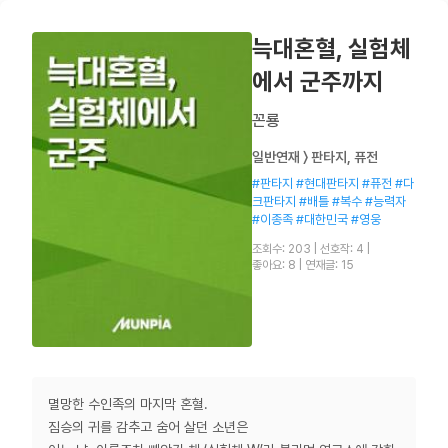
늑대혼혈, 실험체
에서 군주까지
꼰룡
일반연재 〉 판타지, 퓨전
#판타지 #현대판타지 #퓨전 #다
크판타지 #배틀 #복수 #능력자
#이종족 #대한민국 #영웅
조회수: 203
|
선호작: 4
|
좋아요: 8
|
연재글: 15
멸망한 수인족의 마지막 혼혈.
짐승의 귀를 감추고 숨어 살던 소년은