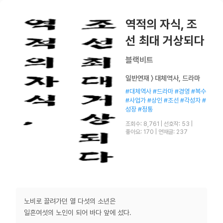
역적의 자식, 조
선 최대 거상되다
블랙비트
일반연재 〉 대체역사, 드라마
#대체역사 #드라마 #경영 #복수
#사업가 #상인 #조선 #각성자 #
성장 #정통
조회수: 8,761
|
선호작: 53
|
좋아요: 170
|
연재글: 237
노비로 끌려가던 열 다섯의 소년은
일흔여섯의 노인이 되어 바다 앞에 섰다.