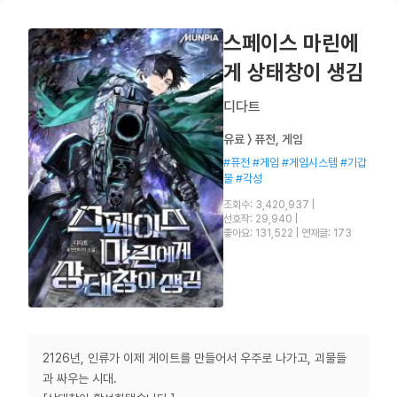
스페이스 마린에
게 상태창이 생김
디다트
유료 〉 퓨전, 게임
#퓨전 #게임 #게임시스템 #기갑
물 #각성
조회수: 3,420,937
|
선호작: 29,940
|
좋아요: 131,522
|
연재글: 173
2126년, 인류가 이제 게이트를 만들어서 우주로 나가고, 괴물들
과 싸우는 시대.