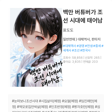
백만 버튜버가 조
선 시대에 태어남
표도도
일반연재 〉 대체역사, 판타지
#대체역사 #경영 #전생 #중세 #
세계사 #조선 #한국사
조회수: 58,856
|
선호작: 265
|
좋아요: 3,835
|
연재글: 203
#눈떠보니조선시대 #시집살이(예정) #요절(예정) #임진왜란(예
정) #역모로집안박살(예정) #인조반정(예정) #병자호란(예정) #심