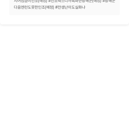
지어임금이선조(예정) #선조죽으니까흑화한광해군(예정) #광해군
다음엔런도못한인조(예정) #전생난이도실화냐