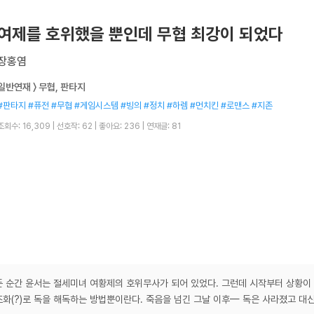
여제를 호위했을 뿐인데 무협 최강이 되었다
장홍염
일반연재 〉 무협, 판타지
#판타지 #퓨전 #무협 #게임시스템 #빙의 #정치 #하렘 #먼치킨 #로맨스 #지존
조회수: 16,309
|
선호작: 62
|
좋아요: 236
|
연재글: 81
 순간 윤서는 절세미녀 여황제의 호위무사가 되어 있었다. 그런데 시작부터 상황이 
화(?)로 독을 해독하는 방법뿐이란다. 죽음을 넘긴 그날 이후— 독은 사라졌고 대신