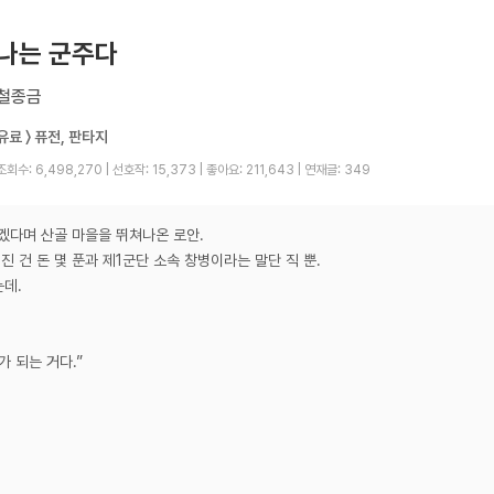
나는 군주다
철종금
유료 〉 퓨전, 판타지
조회수: 6,498,270
|
선호작: 15,373
|
좋아요: 211,643
|
연재글: 349
겠다며 산골 마을을 뛰쳐나온 로안.
진 건 돈 몇 푼과 제1군단 소속 창병이라는 말단 직 뿐.
는데.
 되는 거다.”