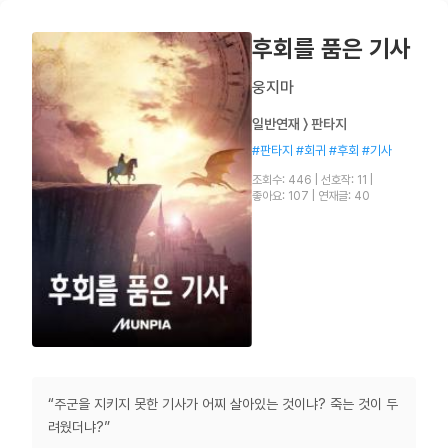
후회를 품은 기사
웅지마
일반연재 〉 판타지
#판타지 #회귀 #후회 #기사
조회수: 446
|
선호작: 11
|
좋아요: 107
|
연재글: 40
“주군을 지키지 못한 기사가 어찌 살아있는 것이냐? 죽는 것이 두
려웠더냐?”