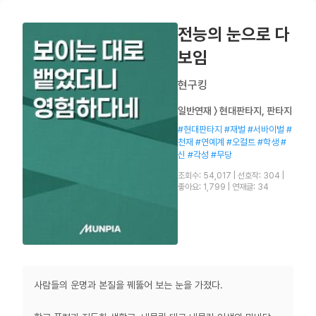
전능의 눈으로 다
보임
현구킹
일반연재 〉 현대판타지, 판타지
#현대판타지 #재벌 #서바이벌 #
천재 #연예계 #오컬트 #학생 #
신 #각성 #무당
조회수: 54,017
|
선호작: 304
|
좋아요: 1,799
|
연재글: 34
사람들의 운명과 본질을 꿰뚫어 보는 눈을 가졌다.