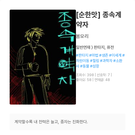
[순한맛] 종속계
약자
봄모리
일반연재 〉 판타지, 퓨전
#판타지 #마법 #생존 #이세계 #
차원이동 #힐링 #과학자 #소환
사 #동물 #성장
조회수: 398
|
선호작: 7
|
좋아요: 58
|
연재글: 48
계약할수록 내 전력은 늘고, 종자는 진화한다.