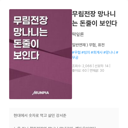
무림전장 망나니
는 돈줄이 보인다
떡잎론
일반연재 〉 무협, 퓨전
#무협 #빙의 #회계사 #망나니 #
무공
조회수: 2,066
|
선호작: 14
|
좋아요: 60
|
연재글: 30
현대에서 숫자로 먹고 살던 강서준