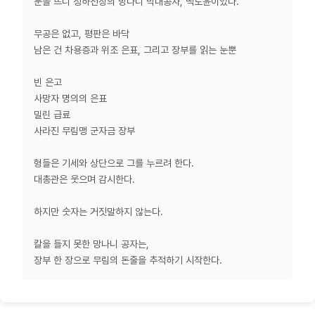
눈을 뜨니 청하전장의 망나니 막내공자, 백도윤이었다.
무공은 없고, 평판은 바닥
남은 건 차용증과 위조 은표, 그리고 장부를 읽는 눈뿐
빈 은고
사망자 명의의 은표
밀린 급료
사라진 무림맹 군자금 장부
형들은 기세와 상단으로 그를 누르려 한다.
대총관은 웃으며 감시한다.
하지만 숫자는 거짓말하지 않는다.
칼을 들지 못한 망나니 공자는,
장부 한 장으로 무림의 돈줄을 추적하기 시작한다.