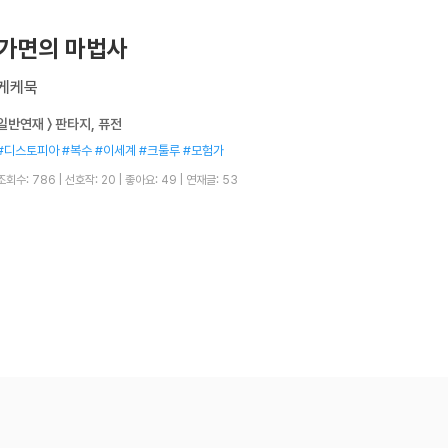
가면의 마법사
케케묵
일반연재 〉 판타지, 퓨전
#디스토피아 #복수 #이세계 #크툴루 #모험가
조회수: 786
|
선호작: 20
|
좋아요: 49
|
연재글: 53