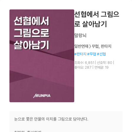
선협에서 그림으
로 살아남기
말랑뇌
일반연재 〉 무협, 판타지
#판타지 #무협 #선협
조회수: 6,851
|
선호작: 80
|
좋아요: 287
|
연재글: 19
눈으로 쫓은 만물의 이치를 그림으로 담아낸다.