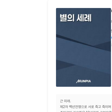
근 미래.
제2차 백년전쟁으로 서로 죽고 죽이며