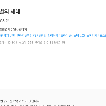
별의 세례
우시윤
일반연재 〉 SF, 판타지
#판타지 #현대판타지 #퓨전 #SF #전쟁_밀리터리 #드라마 #시스템 #로맨스판타지 #포
조회수: 10,803
|
선호작: 254
|
좋아요: 3,018
|
연재글: 58
 인구가 반토막 가까이 났습니다.