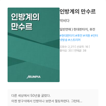
인방계의 만수르
악비다
일반연재 〉 현대판타지, 퓨전
#현대판타지 #퓨전 #귀환 #인터
넷방송 #스트리머
조회수: 2,211
|
선호작: 16
|
좋아요: 30
|
연재글: 38
다른 세상에서 50년을 굴렀다.
이젠 방구석에서 인방이나 보면서 힐링하련다. 그런데...