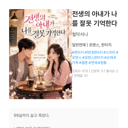
전생의 아내가 나
를 잘못 기억한다
철닥서니
일반연재 〉 로맨스, 판타지
#판타지 #현대판타지 #드라마 #
로맨스 #로맨스판타지 #순애 #
가족 #결혼 #연애 #정통
조회수: 615
|
선호작: 5
|
좋아요: 2
|
연재글: 41
99살까지 살고 죽었다.