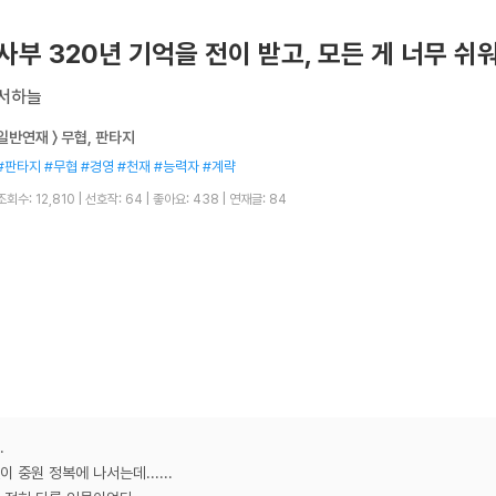
사부 320년 기억을 전이 받고, 모든 게 너무 쉬
서하늘
일반연재 〉 무협, 판타지
#판타지 #무협 #경영 #천재 #능력자 #계략
조회수: 12,810
|
선호작: 64
|
좋아요: 438
|
연재글: 84
.
중원 정복에 나서는데......