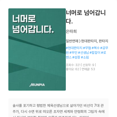
너머로 넘어갑니
다.
은따희
일반연재 〉 현대판타지, 판타지
#현대판타지 #무협 #복수 #공무
원 #무인 #선생님 #칼잡이 #로
맨스 #성장 #소림
조회수: 321
|
선호작: 9
|
좋아요: 62
|
연재글: 53
술사를 포기하고 평범한 체육선생님으로 살아가던 비선각 7대 관
주가, 다시 수면 위로 떠오른 초자연 세계와 만령회의 그림자 속에