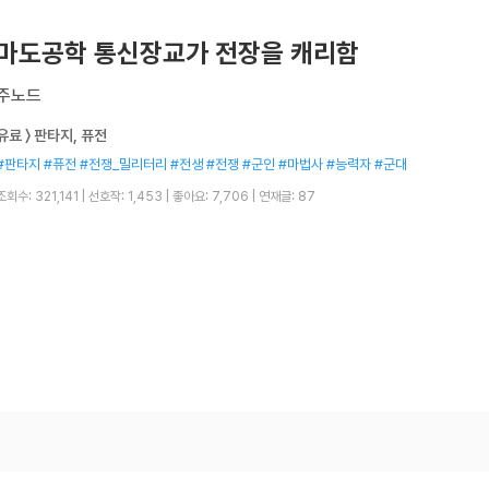
마도공학 통신장교가 전장을 캐리함
주노드
유료 〉 판타지, 퓨전
#판타지 #퓨전 #전쟁_밀리터리 #전생 #전쟁 #군인 #마법사 #능력자 #군대
조회수: 321,141
|
선호작: 1,453
|
좋아요: 7,706
|
연재글: 87