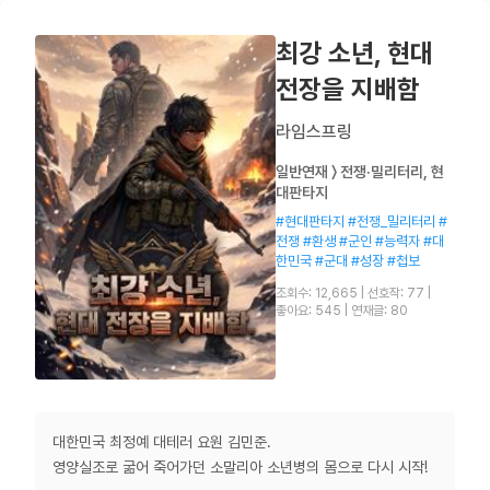
최강 소년, 현대
전장을 지배함
라임스프링
일반연재 〉 전쟁·밀리터리, 현
대판타지
#현대판타지 #전쟁_밀리터리 #
전쟁 #환생 #군인 #능력자 #대
한민국 #군대 #성장 #첩보
조회수: 12,665
|
선호작: 77
|
좋아요: 545
|
연재글: 80
대한민국 최정예 대테러 요원 김민준.
영양실조로 굶어 죽어가던 소말리아 소년병의 몸으로 다시 시작!