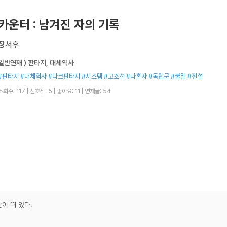
카운터 : 남겨진 자의 기록
장서후
일반연재 〉 판타지, 대체역사
#판타지 #대체역사 #다크판타지 #시스템 #고조선 #나혼자 #독립군 #불멸 #전설
조회수: 117
|
선호작: 5
|
좋아요: 11
|
연재글: 54
이 떠 있다.