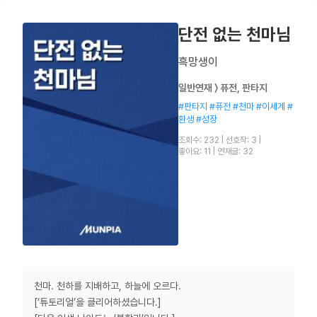
단전 없는 천마님
흑망생이
일반연재 〉 퓨전, 판타지
#판타지 #퓨전 #천마 #이세계 #
환생 #성장
조회수: 232
|
선호작: 3
|
좋아요: 11
|
연재글: 32
천마. 천하를 지배하고, 하늘에 오르다.
[‘튜토리얼’을 클리어하셨습니다.]