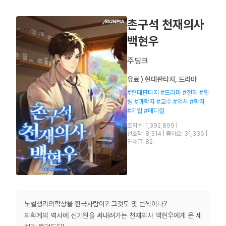
촌구석 천재의사
백현우
주딩크
유료 〉 현대판타지, 드라마
#현대판타지 #드라마 #천재 #힐
링 #과학자 #교수 #의사 #학자
#기업 #메디컬
조회수: 1,392,899
|
선호작: 8,314
|
좋아요: 31,336
|
연재글: 82
노벨생리의학상을 한국사람이? 그것도 몇 번씩이나?
의학계의 역사에 신기원을 써내려가는 천재의사 백현우에게 온 세