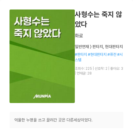
사형수는 죽지 않
았다
화료
일반연재 〉 판타지, 현대판타지
#판타지 #현대판타지 #퓨전 #시
스템
조회수: 225
|
선호작: 2
|
좋아요: 3
|
연재글: 28
억울한 누명을 쓰고 끌려간 곳은 다른세상이었다.