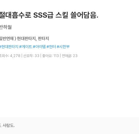
절대흡수로 SSS급 스킬 쓸어담음.
반하월
일반연재 〉 현대판타지, 판타지
#현대판타지 #게이트 #아이템 #헌터 #시한부
조회수: 4,278
|
선호작: 33
|
좋아요: 113
|
연재글: 23
도 사람도.