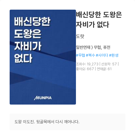
배신당한 도왕은
자비가 없다
도랏
일반연재 〉 무협, 퓨전
#무협 #복수 #사이다 #환생
조회수: 19,273
|
선호작: 57
|
좋아요: 667
|
연재글: 61
도왕 이도진. 뒷골목에서 다시 깨어나다.