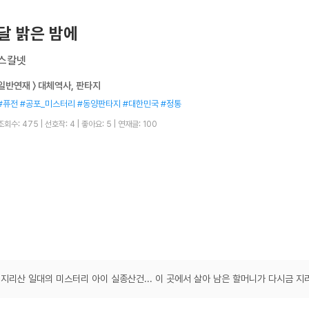
달 밝은 밤에
스칼넷
일반연재 〉 대체역사, 판타지
#퓨전 #공포_미스터리 #동양판타지 #대한민국 #정통
조회수: 475
|
선호작: 4
|
좋아요: 5
|
연재글: 100
 지리산 일대의 미스터리 아이 실종산건... 이 곳에서 살아 남은 할머니가 다시금 지리