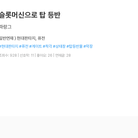
슬롯머신으로 탑 등반
파랑그
일반연재 〉 현대판타지, 퓨전
#현대판타지 #퓨전 #게이트 #착각 #상태창 #탑등반물 #막장
조회수: 928
|
선호작: 11
|
좋아요: 26
|
연재글: 28