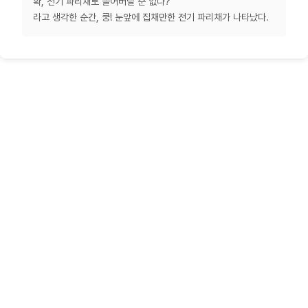
확, 전기 파리채로 쓸어버릴 순 없나?
라고 생각한 순간, 쿵! 눈앞에 집채만한 전기 파리채가 나타났다.