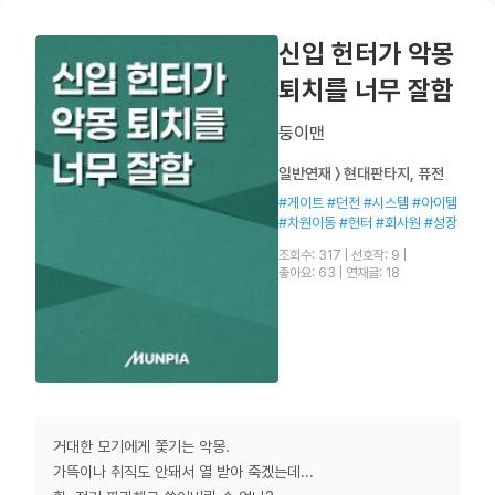
신입 헌터가 악몽
퇴치를 너무 잘함
둥이맨
일반연재 〉 현대판타지, 퓨전
#게이트 #던전 #시스템 #아이템
#차원이동 #헌터 #회사원 #성장
조회수: 317
|
선호작: 9
|
좋아요: 63
|
연재글: 18
거대한 모기에게 쫓기는 악몽.
가뜩이나 취직도 안돼서 열 받아 죽겠는데...