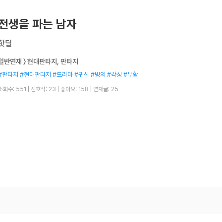
전생을 파는 남자
핫딜
일반연재 〉 현대판타지, 판타지
#판타지 #현대판타지 #드라마 #귀신 #빙의 #각성 #부활
조회수: 551
|
선호작: 23
|
좋아요: 158
|
연재글: 25