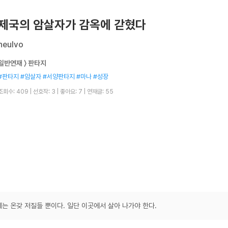
제국의 암살자가 감옥에 갇혔다
neulvo
일반연재 〉 판타지
#판타지 #암살자 #서양판타지 #마나 #성장
조회수: 409
|
선호작: 3
|
좋아요: 7
|
연재글: 55
는 온갖 저질들 뿐이다. 일단 이곳에서 살아 나가야 한다.