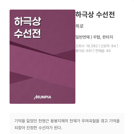
하극상 수선전
목로
일반연재 〉 무협, 판타지
조회수: 19,582
|
선호작: 84
|
좋아요: 691
|
연재글: 49
기억을 잃었던 천영근 용봉지체의 천재가 우여곡절을 겪고 기억을
되찾아 진정한 수선자가 된다.