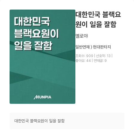
대한민국 블랙요
원이 일을 잘함
옐로야
일반연재 〉 현대판타지
조회수: 909
|
선호작: 13
|
좋아요: 44
|
연재글: 9
대한민국 블랙요원이 일을 잘함