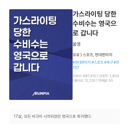
가스라이팅 당한
수비수는 영국으
로 갑니다
울영
유료 〉 스포츠, 현대판타지
#현대판타지 #스포츠 #축구 #먼
치킨
조회수: 687,910
|
선호작: 2,809
|
좋아요: 12,230
|
연재글: 65
17살, 모든 비극이 시작되었던 영국으로 회귀했다.