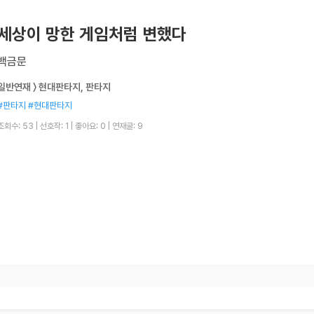
세상이 망한 게임처럼 변했다
백금문
일반연재 〉 현대판타지, 판타지
#판타지 #현대판타지
조회수: 53
|
선호작: 1
|
좋아요: 0
|
연재글: 9