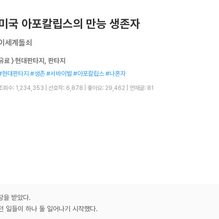
미국 아포칼립스의 만능 생존자
이세계돌쇠
유료 〉 현대판타지, 판타지
#현대판타지 #생존 #서바이벌 #아포칼립스 #나혼자
조회수: 1,234,353
|
선호작: 6,878
|
좋아요: 29,462
|
연재글: 81
장을 받았다.
 일들이 하나 둘 일어나기 시작했다.