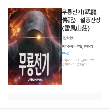
무룡전기(武龍
傳記) : 설풍산장
(雪風山莊)
北天侯
작가연재 〉 무협, 판타지
#무협
조회수: 4,682
|
선호작: 23
|
좋아요: 73
|
연재글: 45