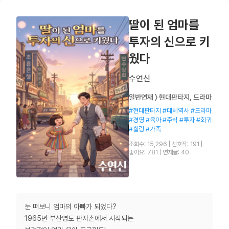
딸이 된 엄마를
투자의 신으로 키
웠다
수연신
일반연재 〉 현대판타지, 드라마
#현대판타지 #대체역사 #드라마
#경영 #육아 #주식 #투자 #회귀
#힐링 #가족
조회수: 15,296
|
선호작: 191
|
좋아요: 781
|
연재글: 40
눈 떠보니 엄마의 아빠가 되었다?
1965년 부산영도 판자촌에서 시작되는