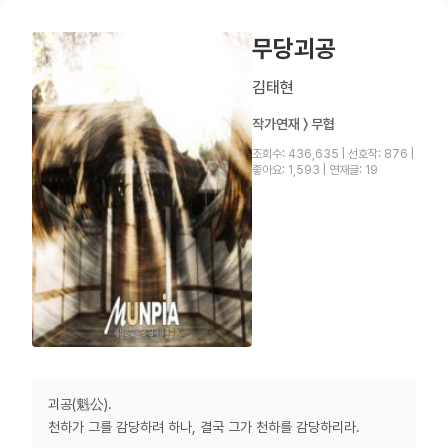
무당괴공
김태현
작가연재 〉 무협
조회수: 436,635
|
선호작: 876
|
좋아요: 1,593
|
연재글: 19
괴공(魁公).
천하가 그를 감당하려 하나, 결국 그가 천하를 감당하리라.