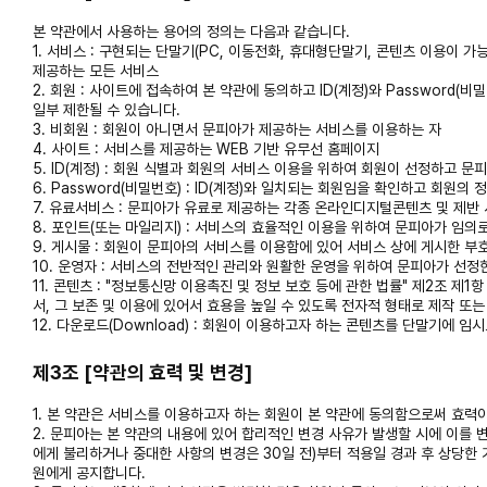
본 약관에서 사용하는 용어의 정의는 다음과 같습니다.
1. 서비스 : 구현되는 단말기(PC, 이동전화, 휴대형단말기, 콘텐츠 이용이
제공하는 모든 서비스
2. 회원 : 사이트에 접속하여 본 약관에 동의하고 ID(계정)와 Password
일부 제한될 수 있습니다.
3. 비회원 : 회원이 아니면서 문피아가 제공하는 서비스를 이용하는 자
4. 사이트 : 서비스를 제공하는 WEB 기반 유무선 홈페이지
5. ID(계정) : 회원 식별과 회원의 서비스 이용을 위하여 회원이 선정하고 
6. Password(비밀번호) : ID(계정)와 일치되는 회원임을 확인하고 회원
7. 유료서비스 : 문피아가 유료로 제공하는 각종 온라인디지털콘텐츠 및 제반
8. 포인트(또는 마일리지) : 서비스의 효율적인 이용을 위하여 문피아가 임의
9. 게시물 : 회원이 문피아의 서비스를 이용함에 있어 서비스 상에 게시한 부호, 
10. 운영자 : 서비스의 전반적인 관리와 원활한 운영을 위하여 문피아가 선정
11. 콘텐츠 : "정보통신망 이용촉진 및 정보 보호 등에 관한 법률" 제2조 제
서, 그 보존 및 이용에 있어서 효용을 높일 수 있도록 전자적 형태로 제작 또는
12. 다운로드(Download) : 회원이 이용하고자 하는 콘텐츠를 단말기에 
제3조 [약관의 효력 및 변경]
1. 본 약관은 서비스를 이용하고자 하는 회원이 본 약관에 동의함으로써 효력
2. 문피아는 본 약관의 내용에 있어 합리적인 변경 사유가 발생할 시에 이를
에게 불리하거나 중대한 사항의 변경은 30일 전)부터 적용일 경과 후 상당한
원에게 공지합니다.