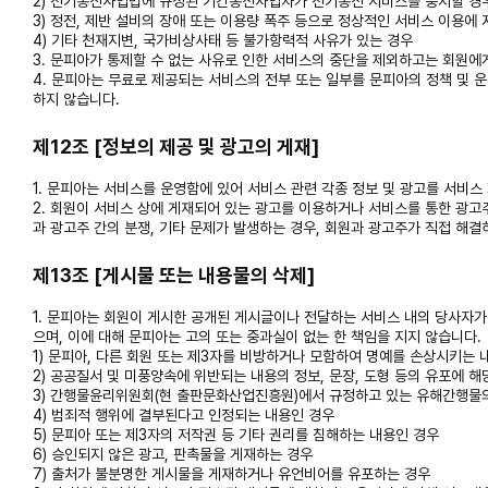
2) 전기통신사업법에 규정된 기간통신사업자가 전기통신 서비스를 중지할 경
3) 정전, 제반 설비의 장애 또는 이용량 폭주 등으로 정상적인 서비스 이용에
4) 기타 천재지변, 국가비상사태 등 불가항력적 사유가 있는 경우
3. 문피아가 통제할 수 없는 사유로 인한 서비스의 중단을 제외하고는 회원
4. 문피아는 무료로 제공되는 서비스의 전부 또는 일부를 문피아의 정책 및 운
하지 않습니다.
제12조 [정보의 제공 및 광고의 게재]
1. 문피아는 서비스를 운영함에 있어 서비스 관련 각종 정보 및 광고를 서비스 
2. 회원이 서비스 상에 게재되어 있는 광고를 이용하거나 서비스를 통한 광고
과 광고주 간의 분쟁, 기타 문제가 발생하는 경우, 회원과 광고주가 직접 해결
제13조 [게시물 또는 내용물의 삭제]
1. 문피아는 회원이 게시한 공개된 게시글이나 전달하는 서비스 내의 당사자가 
으며, 이에 대해 문피아는 고의 또는 중과실이 없는 한 책임을 지지 않습니다.
1) 문피아, 다른 회원 또는 제3자를 비방하거나 모함하여 명예를 손상시키는 
2) 공공질서 및 미풍양속에 위반되는 내용의 정보, 문장, 도형 등의 유포에 
3) 간행물윤리위원회(현 출판문화산업진흥원)에서 규정하고 있는 유해간행물
4) 범죄적 행위에 결부된다고 인정되는 내용인 경우
5) 문피아 또는 제3자의 저작권 등 기타 권리를 침해하는 내용인 경우
6) 승인되지 않은 광고, 판촉물을 게재하는 경우
7) 출처가 불분명한 게시물을 게재하거나 유언비어를 유포하는 경우