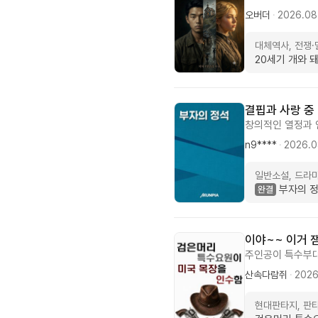
맞춘 소설입니다. 
오버더
·
2026.08
두뇌' 하나로 서
어, 진짜 전쟁의 
대체역사, 전쟁
지'로 꿰뚫어 보
20세기 개와 
있는 전개, 철저하
사 팬이라면 지금
결핍과 사랑 중
창의적인 열정과 
기! 그위에 가족
n9****
·
2026.0
꾸려가며 조화롭게
따뜻하다! 작가의
일반소설, 드라
착한 소설 감사하다
부자의 
이야~~ 이거 
주인공이 특수부대
키라는 임무를 받
산속다람쥐
·
2026
자를 국경에서 왕
'아..? 이건 
현대판타지, 판
린데 여기까지가?