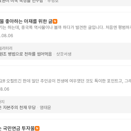
요원이 미국 목장을 인수함
무정호
·
목장 매입하고 인디안 + 쓰다남은 폐광에서 이세계로 가서 벌어지는 재미난 일
 모래나라 비밀아이템이라든가, 그 물건을 노리는 제3의세력 등.. 뭐 쓸모있
는 인종니 미국사회에서 격는 여러가지 인종차별 및 무지에서 오는 여러 문
새벽에 일어나서 장보고 첫끼로 돼지 앞다리살을 소금,후추+마늘,양파로 볶아서
물 좋아하는 아재를 위한 글
고 잼난 하루 보내라. 활자중독자들아 잼난 글 많이 읽고 굿바이 지금 460명
기는 하는데, 중국쪽 역사물이나 볼까 하다가 발견한 글입니다. 처음엔 평범하
 정말 밑바닥에서 시작하는데, 거기서 미친 척하고 죽은 척까지 해가며 빠져나
.08.06
게 아니라 상대 성격이나 체면을 이용해서 한 수씩 먹이는 게 재밌고, 대사 주
이어져서 자연스럽게 다음 화를 누르게 됩니다. 병법이나 역사 이야기가 나오는데
·밀리터리
로 이해돼서 편하게 읽힙니다. 설정이 좀 무거워서 아재들을 위한 글 같긴 한데
원조 병법으로 천하를 씹어먹음
삿갓서생
·
보려고요.
요!!! 오컬트긴 한데 일단 주인공이 전생에 여우였던 것도 특이한 포인트고, 
아요! 애초에 나이로 따져도 주인공이 존댓말 할 사람이 잘 없기도 하고(전생 합
08.06
이런 느낌) 여우 식성이 남아있는 게 볼 때마다 피식 피식하고 주변 가족이(주인
 가족 있어요, 보육원에서 만난) 무당 되기 전에 정신병으로 오인하고 병원에
타지
화재 이런 거 엮어서 이야기 나오는 것도 재밌어요(만파식적 같은 거) 암튼 한
 자본주의 천재 무당
염태윤
·
 해야 하나 그거 안 나와서 처음으로 추천 글 쓰는 거!!!
는 국민연금 투자물