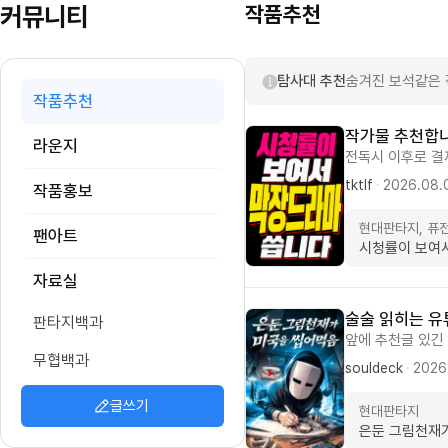
커뮤니티
작품추천
탐사대 추천
숨겨진 보석같은 
작품추천
작가물 추천합니
라운지
전독시 이후로 결제
부터보시다보면 끝까
tktlf
·
2026.08.
작품홍보
..................
--------------
현대판타지, 퓨
팬아트
시청률이 보여
자료실
술술 읽히는 
판타지백과
앞에 추천글 있긴
무협백과
빙의물인데 기존이
souldeck
·
2026
빙의하자마자 여동
충 주인공이 9년
글쓰기
현대판타지
빙의한 인물이 그
은둔 그림천재
니고, 방송물이나