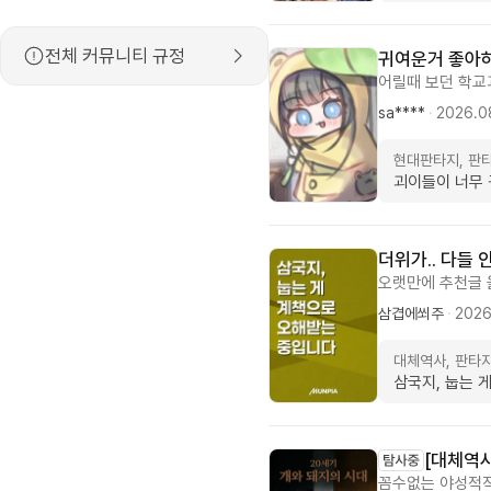
습니다. 작가가 
인간적이네요. 허
전체 커뮤니티 규정
다른 조연들과의 
귀여운거 좋아하
것도 좋았어요/그
어릴때 보던 학교
좋으셔서 술술 읽
해지는 깜찍한 소
sa****
·
2026.0
으면 하구요. 삽
으로 없애는 소설
현대판타지, 판
서 나중에는 힐링
괴이들이 너무
더위가..
오랫만에 추천글 
음에 추천글 올립
삼겹에쐬주
·
2026
더라도 볼만한 글
니다. ㅡㅡㅡㅡ 
대체역사, 판타
읽고 좋네 정도만 
삼국지, 눕는 
[대체역사
꼼수없는 야성적직