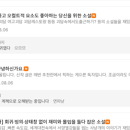
조사를 한건지 유튜버이신지 디테일이 좀 남다른것 같습니다. 거의 유튜브 전문
세도 좀 있고, 과거에 실수도 좀 했는데 그런 것들을 다 후회하고 하나씩 발전
캐미도 괜찮아요 개그캐도 있고, 전체적으로 무겁지 않습니다 유튜브가 미국에
고 오컬트적 요소도 좋아하는 당신을 위한 소설
래서 미국이랑 한국 반응 비교해서 보는 재미도 있고, 의도하신듯 한데 국뽕도
괴담 여고괴담 괴담레스토랑 등등 괴담속에서도출근하기? 등의 소설들을 재밌
히네요.
설을 만나서 집도착하기전에 후딱 읽고 추천들도 작성합니다 삽화가 귀여워서
8.06
화를 보려고 다음화를 누르게 되는것 같기도 합니다. 보통 괴담 괴이는 무당이나
들을 많이보았지만 이작품처럼 귀여워져라! 하는 소설은 또 처음인것 같아서 
타지
소설중 하나가 되지않을까 싶습니다 다음화는 언제 볼 수 있을까 싶어서 추천
 귀엽다
으므므
·
 다들 안녕하신가요.
올립니다. 신작 글은 매번 추천란에서 픽하는 게으른 독자입니다. 조금이라도
니다. 이 글은 무난하다라기보다는 취향을 타는 글인듯합니다. 삼국지가 배경이
.08.06
인듯해서 모자란 사람이지만 이렇게 추천글 적습니 다. 다소 호흡이 느린 글입
차가 식기전에 가겠습니다. 300글자수 제한에 걸려 등록이 안되네요. 글자수를
지
표현 하는 사람이라.. 마지막으로 작가님 연참 좀..
게 계책으로 오해받는 중입니다
연파냥
·
] 회귀·빙의·상태창 없이 재미와 몰입을 둘다 잡은 소설
감 ,빠른 속도감, 세계대전속에서 서양열강들을 씹는 사냥개의 이야기가 재밌