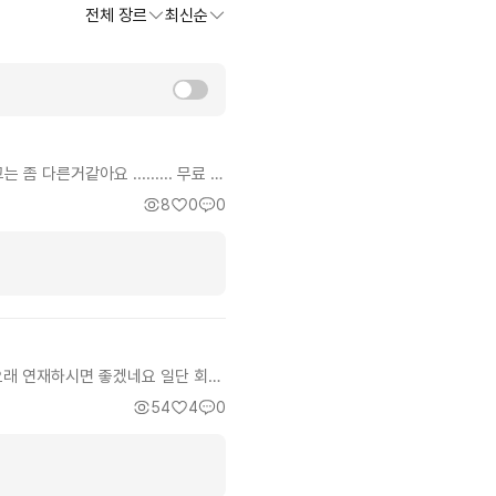
전체 장르
최신순
다른거같아요 ......... 무료 화
 무료화라도 다보세요....
8
0
0
------------------------------------
오래 연재하시면 좋겠네요 일단 회귀
식으로 먼치킨물로 가는데 이 작품은
54
4
0
 하는 것도 재밌어요 줄거리는 대
다른 회귀물이랑 다른 점은 주인공이
 성공합니다 그래서 미술 소설은 아
사건들 모티브로 하는것도 있는거 같