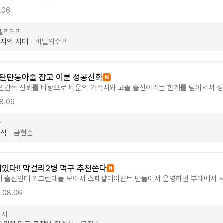
《20세기 개와 돼지의 시대》는 1차 세계대전이라는 거대한 역사의 소용돌이 속
.06
양 열강을 집어삼키는 주인공 우승태의 사냥기입니다. 이 소설에는 꼼수가 없습니
승패를 가르는 **‘보급’과 ‘정보전’**의 정밀한 수싸움이 숨 막히게 펼쳐집니다
·밀리터리
고, 그들의 목덜미를 조여가는 주인공의 서늘한 야성은 매 회차 찌릿한 카타르
돼지의 시대
비밀의수프
·
게 고증된 군사·보급 트릭, 그리고 다음 화를 안 누를 수 없게 만드는 연출력
 바로 일독을 권합니다."
 탄탄동아줄 잡고 이룬 성공신화
인간적 신뢰를 바탕으로 비운의 가족사와 고졸 출신이라는 한계를 넘어서서 성
보다 더 따뜻한 이웃들과의 연대가 소설을 관통하는 정서다. 일인 가정이 늘어가
8.06
 살아가는 귀한 이야기이며 소외되고 힘든 사람들을 배려하는 사업 구상으로 
 지혜와 연륜 그리고 바른 마음이 느껴져 글을 읽는 내내 훈훈하고 정답게 느
마
. 연작으로 지친 작가님... 그래도 다음 글이 기다려지네요!
정석
금현준
·
잼있다!! 막걸리2병 먹구 추천쓴다
 출신인데 ? 그런애들 모아서 스페샬에이젼트 만들어서 운영하던 부대에서 사
고 작전시작했는데 이 나이먹은 왕자가 일가족을 다 델꼬 왓어. 그래도 책임감
.08.06
자를 죽이라 하는데? 그래도 가족을 델꼬왓는데? 하필 쪼메난 딸래미 공주다 참 
쫌? 그런데?' 그래서 다 살려서 미국행 비행기를 태워서 보냇더만 명령불복종으로
타지
? 프롤로그? 백그라운드? 여튼 뭐 그래. 그래서 은퇴하고 시카고 기준으로 