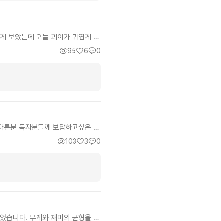
가물 수준입니다. 그리고 주인공이
시켜나가려 하는 점이 좋아보입니다.
서 먼저 터져서 한국으로 넘어오는
 살짝 살짝 느껴지게 합니다 필력도
게 보았는데 오늘 괴이가 귀엽게 변
 유료로 볼테니 빨리다음화를 주셨
95
6
0
 영능력으로 퇴마 (물리적)퇴치 등
재밌게 읽었어요. 아기자기한게 많아
글을 작성했어요
 다른분 독자분들께 보답하고싶은 마
 되는 글이긴 하지만 삼국지를 빼
103
3
0
니다. 느긋하게 즐기시면 좋을듯 합
 늘리기위한 몸부림 중입니다. 글을
었습니다. 무게와 재미의 균형을 잘