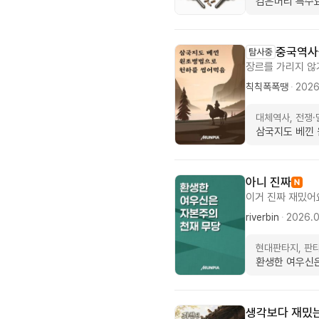
검은머리 특수
목장을 알아보고 
먹은거 왕자가 준
능력과 아시안이라
막걸리 좋네.. 
중국역사
들 악플은 달지말
장르를 가리지 않
히네요. 주인공이
칙칙폭폭땡
·
2026
힘으로 밀어붙이는 
한 장면이 계속 
대체역사, 전쟁
선택을 하는지 바
삼국지도 베낀 
일단 더 따라가 
아니 진짜
이거 진짜 재밌어
하나도 밉지가 않
riverbin
·
2026.
간 신수? 신령 
사랑하고 챙겨주는
현대판타지, 판
소드 중에 유물?문
환생한 여우신은
거 치고 조회수라고
생각보다 재밌