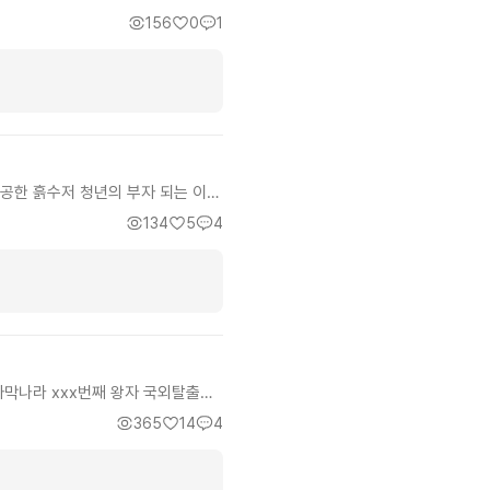
에서 오직 '짐승의 안목'과 '치밀한
156
0
1
다. 눈에 보이는 총칼의 싸움을 넘
. 탐욕스러운 열강과 기득권을 '돼
시스와 도파민을 선사합니다. 속도감
까지! 장르적 쾌감을 원하시는 대체역
공한 흙수저 청년의 부자 되는 이야
는 요즘 삼대가 자기 삶을 모두 잘
134
5
4
선한 기업의 방향성을 보여준다. 참
껴졌다. 읽으면 편안하고 행복해지는
막나라 xxx번째 왕자 국외탈출시
은 있는놈인기라. 근데 본부에선 왕
365
14
4
해맑아? 그래서 주인공이 ...
 권고사직/해고 당하고 시작하는 스토
서남쪽에서 은퇴자들 제2의 인생 으로