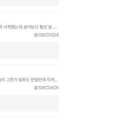
상을 이야기를 써놯네. 중간중간 빼
을지는 모르겠지만 특수부대 출신의
제들을 풀어가는것도 볼만 할지도?
 안주로 해서 먹었는데 배부르다 다
보고 있네
게 시작했는제 생각보다 훨씬 잘 읽
오는 과정이 꽤 긴장감 있었습니다.
150
1
4
고받는 맛도 좋아요. 들킬 듯 말 듯
도 어렵지 않고, 주인공이 왜 그런
, 전개는 빠르고 답답하지 않아서
그래서 그런가 말투도 반말인데 이게
쳐서, 여우일 때도 오래 살았음 약
106
4
1
공 부모님 없음 대신 주인공을 엄청
 보낸 게 현실적이라고 느꼈고 에피
버 보세요!!! 진짜 재미있는데 그런