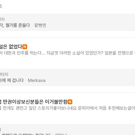
서 좀 미스매칭되는 것 같아... 거시기 하지만 그래도 뭐 아직까진 봐줄만해요
 그런 주식 소설은 아닙니다. 허수주문 프로그램 매매 옵션만기 전략 등 주식 
5
할것 같아요. 영포티, 직장인분 현대판타지 기업물 좋아하시는 분들에게는 찍
타입이네요. 그런거 복잡하지 않나? 다행히 이 소설의 중심은 그런데 있지 않
지만 융통성 없는 막내 배분 제자. 촉망받는 문파의 1제자가 야로 부리다 망했
타지
부립니다. 동기와 아랫배분 에게도 무시 당하며 그저 관찰만 하며 홀로 연마한 
각, 월가를 흔들다
팥빵맨
·
 아낌없이 펼칩니다. 그의 신공절기는 손발의 재주가 아니라 호가창의 거짓 
순간의 반등을 틈타 1% 먹고 후련히 나오는 절제심에 있습니다 주인공의 비
강호를 평정할 무림 영웅의 무게잡기겠지요
설은 없었다
어 대한과 만주를 먹는다... 지금껏 이러한 소설이 있었던가? 일본을 전쟁으로
점기에 천황이 된 이씨가 나라를 먹어버리니 이 어찌 새롭고 재미있지 아니하
있을 수 있다고 하지만 그걸 무시할만큼 재미있다. 뇌파먹이라는 재미있는 소재
 이는 가뭄의 단비라고 할 수 있을 것이다. 만주국은 서비스 종료에다가 그곳
판타지
 영국인이 혈통가지고 뭐라고 하면 인도제국의 여제가 무굴의 피를 이었냐라는
이제 제 겁니다
Merkava
·
 한번 읽어보도록 하자.
봄 만권이상보신분들은 이거볼만함
름 전개도 괜찬고 일단 스토리가좋아보니네요 문피아에서 처음 추천해보는글아
네요 먼300자쓰라고 하는데 추천을해봤어야 300자를쓰던가하지 ㅋㅋㅋㅋ
설보다 짜증나서 재탕그만좀하라 한마디했더니 그거 구독자랑 작가가 개거품물
고 댓글써본적이없는데 ㅋㅋㅋㅋㅋㅋ ㅋㅋㅋㅋㅋㅋㅋㅋㅋㅋㅋㅋㅋ18181818
지
완독했음 ㅋㅋㅋ ¹1111¹11111