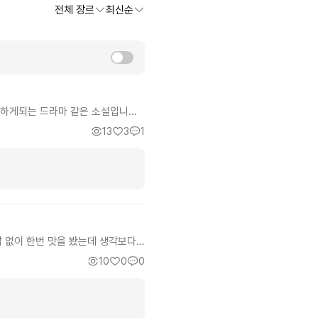
전체 장르
최신순
하게되는 드라마 같은 소설입니다.
이 재미를 주고, 첨엔 가벼운 개그
13
3
1
 배신등 정말 회사생활 하는 분들이
 것 같고, 인물들의 감정표현이 좋
생각이 드는 소설 입니다. 그리고
각 없이 한번 맛을 봤는데 생각보다
장비가 자기 힘을 제대로 못 쓰는 설
10
0
0
수지 못하니 아쉬운 면이 있기는 하
 자체가 철저하게 촉나라 위주로 진
아하시는 분들이 보기에 딱 좋습니