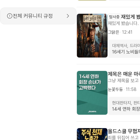
전체 커뮤니티 규정
재밌게 
재밌게 봤습니다.
한 시각을 잘살렸
그맑은
·
12:41
기에는 편했습니다
과 인물간의 심리
대체역사, 드라
인간다운 삶을 고
16세기 노비들
제목은 매운 마
그냥 제목을 보고
하면 제목보고 스
눈꽃두둥
·
11:58
서 들어가 보았더
때 생각하는게 개
현대판타지, 판
는 것을 그럴싸하
14세 연하 회
아라 하는 저에게
은 같은 심정일듯
끄덕... 줄거리와
대 중반? 10년
올드스쿨 무협
여주와 남주 캐릭
죄를 뒤집어 쓰고 