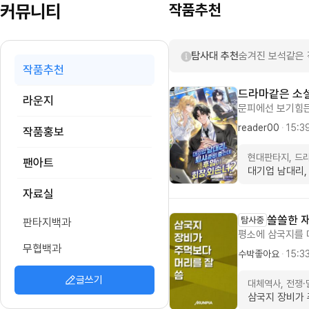
커뮤니티
작품추천
탐사대 추천
숨겨진 보석같은 
작품추천
드라마같은 소
라운지
문피에선 보기힘든
겉으로는 항상 웃
reader00
·
15:3
작품홍보
와 로코가 같이 
면 공감할만한 내
현대판타지, 드
팬아트
습니다 . 여주가
대기업 남대리,
이 소설은 최소 
자료실
쏠쏠한 
판타지백과
평소에 삼국지를 
무협백과
은근히 계속 읽게 
수박좋아요
·
15:3
정인데 신기하게도
지만 앞으로 전개
글쓰기
대체역사, 전쟁
행됩니다. 덕분에
삼국지 장비가 
다.