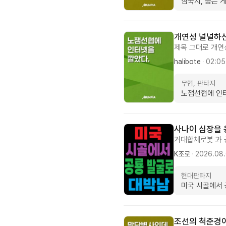
삼국지, 눕는 
개연성 널널하
제목 그대로 개연
지루한 부분도 몇
halibote
·
02:05
맞춤법도 이상한 
로 연기기 2층에
무협, 판타지
모르겠지만 초반만
노잼선협에 인
사나이 심장을 
거대합체로봇 과 
공룡이 좋아서 고
K조로
·
2026.08
가 갑자기 땅속상
고 드디어 파냅니
현대판타지
잘 몰라서 고증이
미국 시골에서 
아직까진 빌런이라
름 재밌습니다 언
조선의 척준경