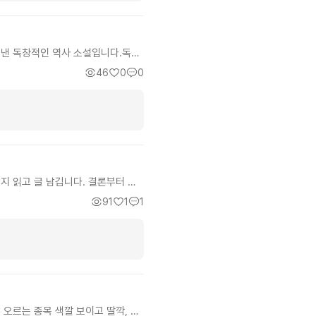
어낸 독창적인 역사 소설입니다.독특
. 대본같은 문체가 색달랐지만, 읽
46
0
0
감되는 이야기였습니다. 각종 전략
사이기 보다는 지옥같은 시대속에서
지 읽고 글 남깁니다. 결론부터 말
 글을 다읽고 작가님 작품이 궁금해
91
1
1
니다. 제가 현대판타지 글을 읽을
그래도 현대판타지의 매력은 말도안되
. 서인하 작가님과 영완님 글을 좋
안와요. 아마도 영포티 분들 대부분
면 고개 절래절래 내용은 고개 끄덕
물로 뻔한 클리셰인 20대도 아닌 30
 매력적이게 가는 것 같아요. 특히
요. 다만 2025년 시대적 배경은
 오르는 종목 색깔 보이고 딸깍, 백