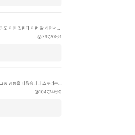
임도 이젠 질린다 이런 말 하면서
조금 늦을 것 같은 글 이기도 하고
79
0
1
은 내용으로 이어집니다. 개인적으
 작품도 많이 봐서 뇌가 망가졌는진
 그중 공룡을 다뤘습니다 스토리는
받고 일하던 중 사고로 매몰되었다
104
4
0
급을 걸고 여기파면 나온다 주장했
내용입니다 전문용어나 이런건 저도
읽는 사람도 가슴이 웅장해지더군요
자님과 곰세마리 의 티티카카도 나
 허접한 추천글을 마칩니다