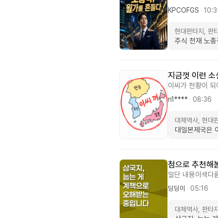
내용과 조직문화에
악관에서 전화오고
KPCOFGS
·
10:3
갈지는 지켜봐야 
야기로 풀어가는 
다. ㅎㅎ
같습니다. 성실하
현대판타지, 판
허드렛일 종자로 
주식 천재 노총
년간 쌓은 내공을
박살나는 날에도 
긴 고난을 딛고 
지금껏 이런 소
이씨가 천황이 되
통치 중인 일제강
n1****
·
08:36
기 힘든 부분이 
다시 드링장했으니
대체역사, 현대
지는 것도 웃기고
대일본제국은 
재미있다. 다들 꼭
첨으로 추천해
일단 내용이색다
ㅎㅎ 암튼함볼만하
딩딩이
·
05:16
가가 재탕하는소
은절대안보는거 빼
대체역사, 판타
기를 일단 난잼있게 