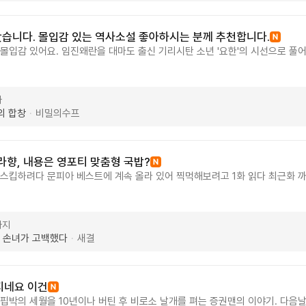
봤습니다. 몰입감 있는 역사소설 좋아하시는 분께 추천합니다.
 몰입감 있어요. 임진왜란을 대마도 출신 기리시탄 소년 '요한'의 시선으로 풀
다고 생각합니다. 한번에 정주행했어요. 2부 빨리 나왔으면 하는 생각이 드네요
. 이야기 과정에서 다양한 인물이 등장하며 군상극을 펼치는데 하나하나가 공
가 얽혀들어가는 과정을 잘 표현했다고 생각합니다. 단순한 무용담이나 전쟁
마
민하는 점이 인상적입니다. 역사소설 좋아하시는 분께 추천합니다.
의 합창
비밀의수프
·
라향, 내용은 영포티 맞춤형 국밥?
 스킵하려다 문피아 베스트에 계속 올라 있어 찍먹해보려고 1화 읽다 최근화 까
킵하려는 30대 이후 아저씨, 직장인분들에게 궁합이 맞는 글입니다. 현재까지
니, 다작중이시네요. ㅎㅎ 작가님께서는 현재의 작품 매진하시라고 추천글 써봅
연성인데요. 아니.. 판타지에서 무슨 개연성이냐? 하실분도 있으실거에요. 
타지
고 고개를 끄덕이게 하는 내용의 충실함, 시나리오의 힘이 가장 크다고 생각해요
장 손녀가 고백했다
새결
·
 상태창 남발에 말도 안되는 개연성의 사이다 남발 글들은 도파민이 안옵니다. 
. 그런 의미에서 이글의 제목과 내용은 저한테 상극으로 다가옵니다. 제목만 보
 향후 내용은 제목이 대변해주는 것 같은데요. 맛소금 100만 스푼... 직장 회귀
만을 회귀하는게 신선했고 직장내 인물들의 캐릭터도 나름 잘 분명하게 잘 잡은게
지네요 이건
터와 분명한 성격을 매끄럽게 잡은것과 인물들간의 대사와 서술방식의 힘이 좋아
핍박의 세월을 10년이나 버틴 후 비로소 날개를 펴는 증권맨의 이야기. 다음날