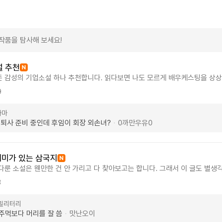
작품을 탐사해 보세요!
설 추천
 감성의 기업소설 하나 추천합니다. 읽다보면 나도 모르게 배우케스팅을 상상
고있는 얼굴인데 속으론 돈계산하고 또 그걸 다른 사람들은 오해하고 하는 모습
9
있어서 편하게 읽었는데 어느순간 분식, 비자금, 내부정보흘리기, 경영권 싸움과
용들이 재미있게 나옵니다. 앞부분에 나온 거의 모든 장면들이 복선으로 쓰이는
라마
 좀 맘에 안들긴 하지만 다른 조연들이 살아있어서 진짜 드라마나오면 잼있겠단 
 퇴사 준비 중인데 후임이 회장 외손녀?
0까만우유0
·
5편이상씩 몰아보기 추천합니다.
재미가 있는 삼국지
다룬 소설은 웬만한 건 안 가리고 다 찾아보고는 합니다. 그래서 이 글도 별생
되는 재미가 있네요. 가장 눈에 띄는 건 주인공 장비 캐릭터입니다. 천하무적 
3
 이게 뻔한 전개를 비틀어서 오히려 재밌네요. 무력으로 시원하게 다 때려 부
가 어떻게 흘러갈지 궁금해지는 맛이 있달까요? 게다가 전체적인 이야기 흐름
·밀리터리
 읽으면서 몰입하기도 편하네요. 원래부터 유비 진영을 응원하고 촉나라를 좋
주먹보다 머리를 잘 씀
맛난오이
·