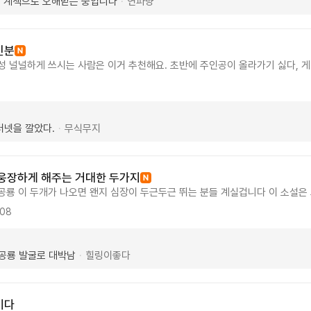
게 계책으로 오해받는 중입니다
연파냥
·
신분
성 널널하게 쓰시는 사람은 이거 추천해요. 초반에 주인공이 올라가기 싫다, 게
 군데 있고 경지도 낮으면서 벌이는 일은 또 많은데 나중에 보면 다 회수하는게 
경우가 드물지 않습니다. 하지만 초반에 집중되어 있고 후반으로 갈 수록 괜찮
서 3층으로 올라갈 때가 좋았던 장면 이었습니다. 이렇게 기본적인 지능도 없는
 좀 버티면 재미있는 소설입니다.
터넷을 깔았다.
무식무지
·
웅장하게 해주는 거대한 두가지
공룡 이 두개가 나오면 왠지 심장이 두근두근 뛰는 분들 계실겁니다 이 소설은
생물학 박사과정 밟다가 돈때문에 그만두고 상업발굴회사에서 주급 14달러를 
.08
황이 엑스레이마냥 보이기 시작하고 그래서 발견한건 트리케라톱스 자신의 주
다 미국에서는 발굴시 소유주는 땅주인 내가 땅을 사서 직접 파내리라 라는 
 맞나 여부는 자신없지만 그래도 공룡이 하나둘씩 발굴되어나올때마다 왠지 
공룡 발굴로 대박남
힐링이좋다
·
고는 단 하나도 없이 다들 쿨하면서 소소하게 흐르고 있습니다 주인공과 세입
젠가 9미터밑에서 온전하게 잠들어있는 티라노사우르스 를 꺼낼날을 기대하며
이다