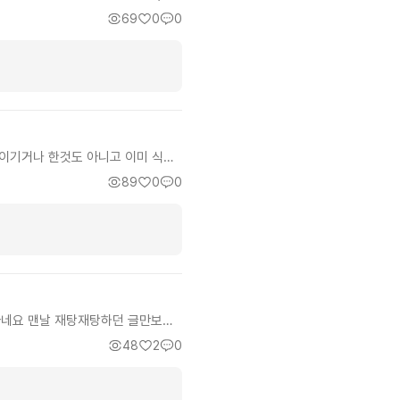
. 과연 이런 퀄리티로 끝까지 이어
판 기술적 소재를 흥미롭게 녹여 이
69
0
0
먹을 추천드려요. 현재까지 기준입니
고 무협지 같은 서사 구조에 있는거
는데 죄를 막내에게 씌우고 10년을
주인공. 우연히 기회가 주어지자 10
매수벽을 간파하는 안목이고 시장이
장한 말투라던가 하드보일드 분위기는
 이기거나 한것도 아니고 이미 식민
겠는가? 이 소설을 읽다보면 이해하
89
0
0
의 소설이 별로 없었지만 오랜만에
에 쿠릴타이를 통해 부여국이 세워
 것 등등으로 클레임 걸어주는것도
네요 맨날 재탕재탕하던 글만보다
 300자쓰라하니 예전에 구모시기작
48
2
0
고 지랄발광하는거보고 그작가 글
1818 암튼이거 볼만하니까한번보